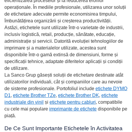
eficientizarea proceselor și la reducerea erorilor
operaționale. În mediile profesionale, utilizarea unor soluții
de etichetare adecvate permite economisirea timpului,
îmbunătățirea organizării și creșterea productivității.
Astăzi, etichetele sunt utilizate într-o varietate de industrii,
inclusiv logistică, retail, producție, sănătate, educație,
administrație și servicii. Datorită evoluției tehnologiilor de
imprimare și a materialelor utilizate, acestea sunt
disponibile într-o gamă extinsă de dimensiuni, forme și
specificații tehnice, adaptate diferitelor aplicații și condiții
de utilizare.
La Sanco Grup găsești soluții de etichetare destinate atât
utilizatorilor individuali, cât și companiilor care au nevoie
de sisteme profesionale. Portofoliul include
etichete DYMO
D1
,
etichete Brother TZe
,
etichete Brother DK
,
etichete
industriale din vinil
și
etichete pentru cabluri
, compatibile
cu cele mai populare
imprimante de etichete
disponibile pe
piață.
De Ce Sunt Importante Etichetele în Activitatea