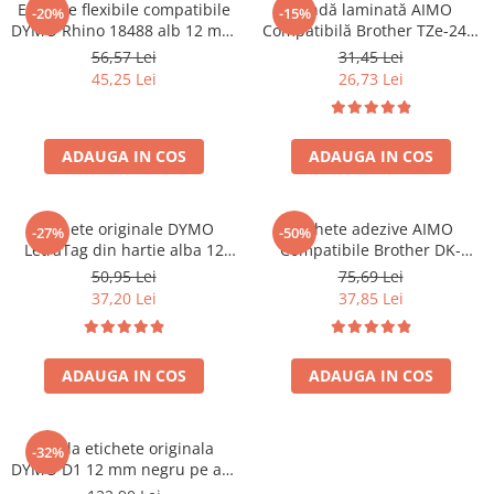
Etichete flexibile compatibile
Bandă laminată AIMO
-20%
-15%
DYMO Rhino 18488 alb 12 mm
Compatibilă Brother TZe-241,
pentru identificarea cablurilor
18 mm text negru pe alb,
56,57 Lei
31,45 Lei
și fibrei optice prin înfășurare
pentru etichetare industrială,
45,25 Lei
26,73 Lei
identificare echipamente și
depozitare
ADAUGA IN COS
ADAUGA IN COS
Etichete originale DYMO
Etichete adezive AIMO
-27%
-50%
LetraTag din hartie alba 12
Compatibile Brother DK-
mm pentru borcane,
11241, 102 x 152 mm, pentru
50,95 Lei
75,69 Lei
recipiente si organizare acasa
AWB, curierat și etichete
37,20 Lei
37,85 Lei
S0721510
transport
ADAUGA IN COS
ADAUGA IN COS
Banda etichete originala
-32%
DYMO D1 12 mm negru pe alb
pentru documente,