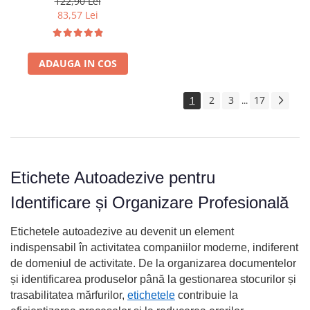
122,90 Lei
bibliorafturi, rafturi si
83,57 Lei
organizare generala S0720530
ADAUGA IN COS
1
2
3
17
...
Etichete Autoadezive pentru
Identificare și Organizare Profesională
Etichetele autoadezive au devenit un element
indispensabil în activitatea companiilor moderne, indiferent
de domeniul de activitate. De la organizarea documentelor
și identificarea produselor până la gestionarea stocurilor și
trasabilitatea mărfurilor,
etichetele
contribuie la