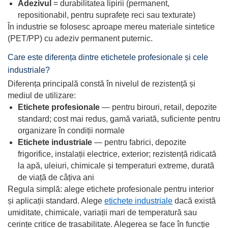
Adezivul
= durabilitatea lipirii (permanent,
repositionabil, pentru suprafețe reci sau texturate)
În industrie se folosesc aproape mereu materiale sintetice
(PET/PP) cu adeziv permanent puternic.
Care este diferența dintre etichetele profesionale și cele
industriale?
Diferența principală constă în nivelul de rezistență și
mediul de utilizare:
Etichete profesionale
— pentru birouri, retail, depozite
standard; cost mai redus, gamă variată, suficiente pentru
organizare în condiții normale
Etichete industriale
— pentru fabrici, depozite
frigorifice, instalații electrice, exterior; rezistență ridicată
la apă, uleiuri, chimicale și temperaturi extreme, durată
de viață de câțiva ani
Regula simplă: alege etichete profesionale pentru interior
și aplicații standard. Alege
etichete industriale
dacă există
umiditate, chimicale, variații mari de temperatură sau
cerințe critice de trasabilitate. Alegerea se face în funcție