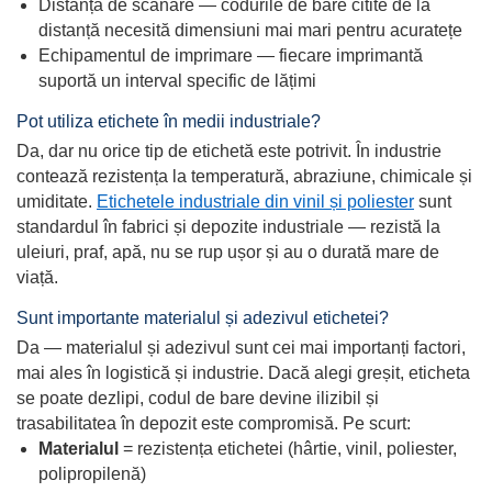
Distanța de scanare — codurile de bare citite de la
distanță necesită dimensiuni mai mari pentru acuratețe
Echipamentul de imprimare — fiecare imprimantă
suportă un interval specific de lățimi
Pot utiliza etichete în medii industriale?
Da, dar nu orice tip de etichetă este potrivit. În industrie
contează rezistența la temperatură, abraziune, chimicale și
umiditate.
Etichetele industriale din vinil și poliester
sunt
standardul în fabrici și depozite industriale — rezistă la
uleiuri, praf, apă, nu se rup ușor și au o durată mare de
viață.
Sunt importante materialul și adezivul etichetei?
Da — materialul și adezivul sunt cei mai importanți factori,
mai ales în logistică și industrie. Dacă alegi greșit, eticheta
se poate dezlipi, codul de bare devine ilizibil și
trasabilitatea în depozit este compromisă. Pe scurt:
Materialul
= rezistența etichetei (hârtie, vinil, poliester,
polipropilenă)