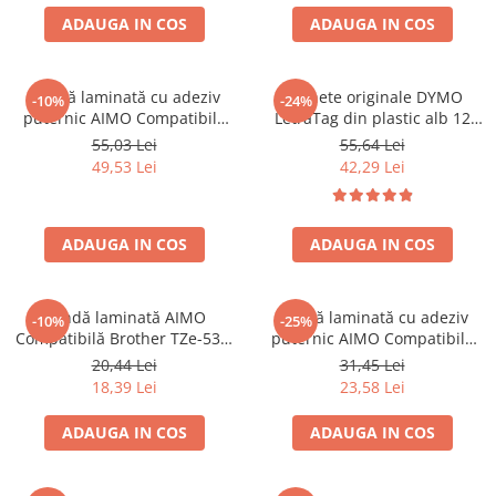
ADAUGA IN COS
ADAUGA IN COS
Bandă laminată cu adeziv
Etichete originale DYMO
-10%
-24%
puternic AIMO Compatibilă
LetraTag din plastic alb 12
Brother TZe-S651, 24 mm text
mm pentru organizare acasa,
55,03 Lei
55,64 Lei
negru pe galben, pentru
birou si scoala S0721660
49,53 Lei
42,29 Lei
suprafețe plane, semnalizare
industrială și identificare de
lungă durată
ADAUGA IN COS
ADAUGA IN COS
Bandă laminată AIMO
Bandă laminată cu adeziv
-10%
-25%
Compatibilă Brother TZe-531,
puternic AIMO Compatibilă
12 mm text negru pe albastru,
Brother TZe-S621, 9 mm text
20,44 Lei
31,45 Lei
pentru organizare
negru pe galben, pentru
18,39 Lei
23,58 Lei
documente, identificare
suprafețe plane, identificare
bunuri și etichetare
rapidă și siguranță vizuală
ADAUGA IN COS
ADAUGA IN COS
profesională