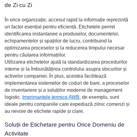
de Zi cu Zi
În orice organizație, accesul rapid la informație reprezintă
un factor esențial pentru eficiență. Etichetele permit
identificarea instantanee a produselor, documentelor,
echipamentelor și spațiilor de lucru, contribuind la
optimizarea proceselor și la reducerea timpului necesar
pentru căutarea informațiilor.
Utilizarea etichetelor ajută la standardizarea procedurilor
interne și la îmbunătățirea controlului asupra stocurilor și
activelor companiei. În plus, acestea facilitează
implementarea sistemelor de coduri de bare, a proceselor
de inventariere și a soluțiilor moderne de management
logistic.
Imprimantele termice AWB
, de exemplu, sunt
ideale pentru companiile care expediază zilnic comenzi și
au nevoie de etichete rapide și clare.
Soluții de Etichetare pentru Orice Domeniu de
Activitate