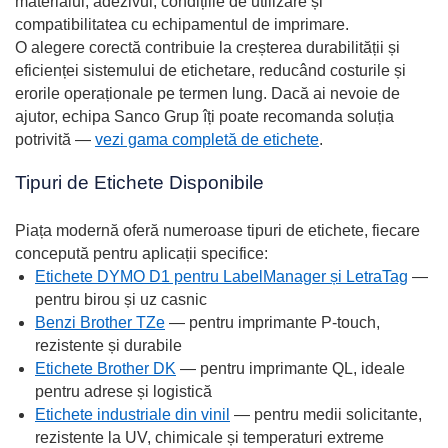
materialul, adezivul, condițiile de utilizare și
compatibilitatea cu echipamentul de imprimare.
O alegere corectă contribuie la creșterea durabilității și
eficienței sistemului de etichetare, reducând costurile și
erorile operaționale pe termen lung. Dacă ai nevoie de
ajutor, echipa Sanco Grup îți poate recomanda soluția
potrivită —
vezi gama completă de etichete
.
Tipuri de Etichete Disponibile
Piața modernă oferă numeroase tipuri de etichete, fiecare
concepută pentru aplicații specifice:
Etichete DYMO D1 pentru LabelManager și LetraTag
—
pentru birou și uz casnic
Benzi Brother TZe
— pentru imprimante P-touch,
rezistente și durabile
Etichete Brother DK
— pentru imprimante QL, ideale
pentru adrese și logistică
Etichete industriale din vinil
— pentru medii solicitante,
rezistente la UV, chimicale și temperaturi extreme