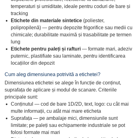
temperaturi și umiditate, ideale pentru coduri de bare și
tracking
Etichete din materiale sintetice
(poliester,
polipropilenă) — pentru depozite frigorifice sau medii cu
chimicale; durabilitate maximă și trasabilitate pe termen
lung
Etichete pentru paleți și rafturi
— formate mari, adeziv
puternic, plastifiate sau laminate, pentru identificarea
locațiilor din depozit
Cum aleg dimensiunea potrivită a etichetei?
Dimensiunea etichetei se alege în funcție de conținut,
suprafața de aplicare și modul de scanare. Criteriile
principale sunt:
Conținutul — cod de bare 1D/2D, text, logo: cu cât mai
multe informații, cu atât mai mare eticheta
Suprafața — pe ambalaje mici, dimensiunile sunt
limitate; pe paleți sau echipamente industriale se pot
folosi formate mai mari