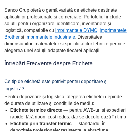
Sanco Grup oferă o gamă variată de etichete destinate
aplicațiilor profesionale și comerciale. Portofoliul include
soluții pentru organizare, identificare, inventariere și
logistică, compatibile cu
imprimantele DYMO
,
imprimantele
Brother
și
imprimantele industriale
. Diversitatea
dimensiunilor, materialelor și specificațiilor tehnice permite
alegerea unei soluții adaptate fiecărei aplicații.
Întrebări Frecvente despre Etichete
Ce tip de etichetă este potrivit pentru depozitare și
logistică?
Pentru depozitare și logistică, alegerea etichetei depinde
de durata de utilizare și condițiile de mediu:
Etichete termice directe
— pentru AWB-uri și expedieri
rapide; fără ribon, cost redus, dar se decolorează în timp
Etichete prin transfer termic
— standardul în
depozitele profesionale; rezistente la abraziune,