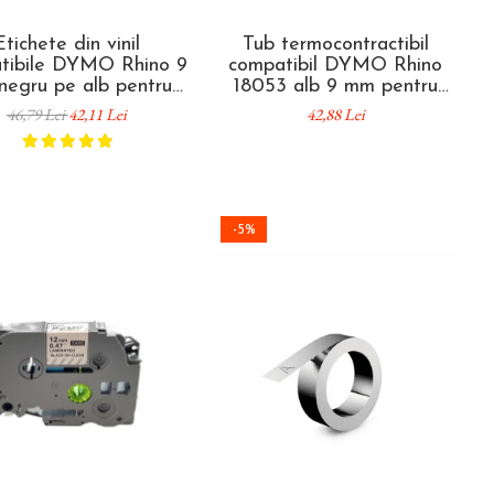
Etichete din vinil
Tub termocontractibil
tibile DYMO Rhino 9
compatibil DYMO Rhino
egru pe alb pentru
18053 alb 9 mm pentru
uri electrice, panouri
identificarea și etichetarea
46,79 Lei
42,11 Lei
42,88 Lei
comandă și cabluri
cablurilor electrice
18443
-5%