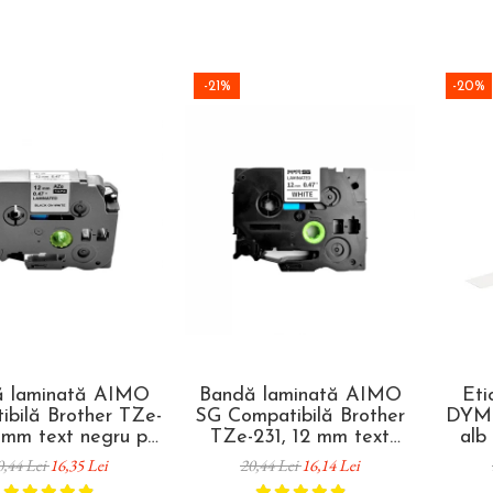
-21%
-20%
 laminată AIMO
Bandă laminată AIMO
Eti
ibilă Brother TZe-
SG Compatibilă Brother
DYMO
2 mm text negru pe
TZe-231, 12 mm text
alb
entru identificare
negru pe alb, pentru
organi
0,44 Lei
16,35 Lei
20,44 Lei
16,14 Lei
ri, inventariere și
identificare rafturi,