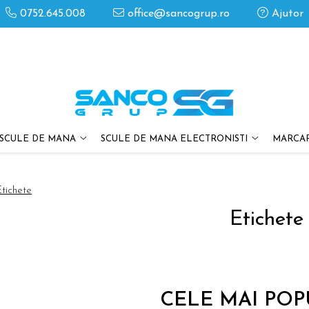
0752.645.008
office@sancogrup.ro
Ajutor
SCULE DE MANA
SCULE DE MANA ELECTRONISTI
MARCAR
tichete
Etichete
CELE MAI PO