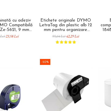
inată cu adeziv
Etichete originale DYMO
IMO Compatibilă
LetraTag din plastic alb 12
comp
TZe-S621, 9 mm
mm pentru organizare
184
gru pe galben,
acasa, birou si scoala
ident
 Lei
23,58 Lei
55,64 Lei
42,29 Lei
uprafețe plane,
S0721660
fibrei
care rapidă și
anță vizuală
-50%