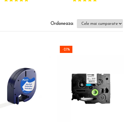
documente
Ordoneaza:
-21%