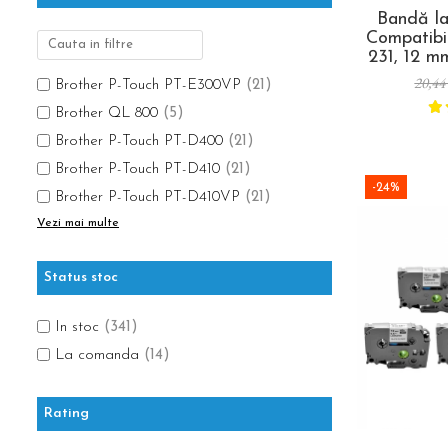
Scule pentru reparatii biciclete |
Preducele si Clesti pentru ocheti
Bandă l
motociclete
finisare bannere
Compatibi
Scule si unelte VDE
231, 12 m
Preducele Rapid
alb, pent
Scule unelte lucru la inaltime
20,44
Capse, Pini si Cuie
Brother P-Touch PT-E300VP
(21)
rafturi, 
Surubelnite
organiza
Brother QL 800
(5)
Capse Rapid
Surubelnite pentru Mecanici
Cuie Rapid
Brother P-Touch PT-D400
(21)
Surubelnite testare tensiune (Engineer)
Ciocane de capsat pentru fixat folie
Brother P-Touch PT-D410
(21)
Surubelnite VDE KNIPEX
anticondens
-24%
Brother P-Touch PT-D410VP
(21)
Surubelnite Inox
Vezi mai multe
Surubelnite Electricieni
Surubelnite VDE Wera
Status stoc
Biti Surubelnita
Extractoare suruburi uzate si
In stoc
(341)
accesorii
La comanda
(14)
Dalti electricieni si punctatoare
Reinnsteig
Rating