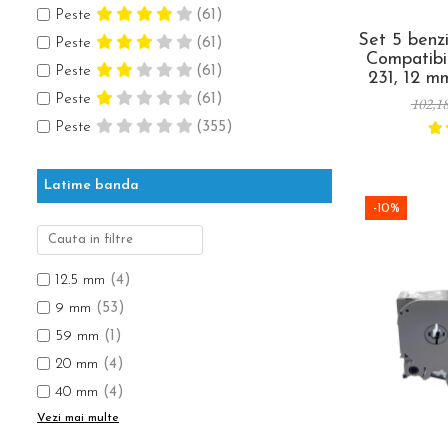
Peste
(61)
Set 5 benz
Peste
(61)
Compatibi
Peste
(61)
231, 12 m
alb, pent
Peste
(61)
102,1
rafturi, 
Peste
(355)
organiza
Latime banda
-10%
12.5 mm
(4)
9 mm
(53)
59 mm
(1)
20 mm
(4)
40 mm
(4)
Vezi mai multe