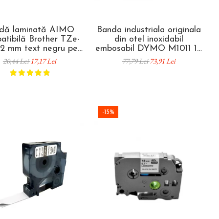
dă laminată AIMO
Banda industriala originala
atibilă Brother TZe-
din otel inoxidabil
 12 mm text negru pe
embosabil DYMO M1011 12
ansparent, pentru
x 6.4 mm pentru
20,44 Lei
17,17 Lei
77,79 Lei
73,91 Lei
hetare profesională,
identificarea permanenta a
ificare echipamente și
echipamentelor,
documente
conductelor, mediilor
corozive si infrastructurii
critice 32500
-15%