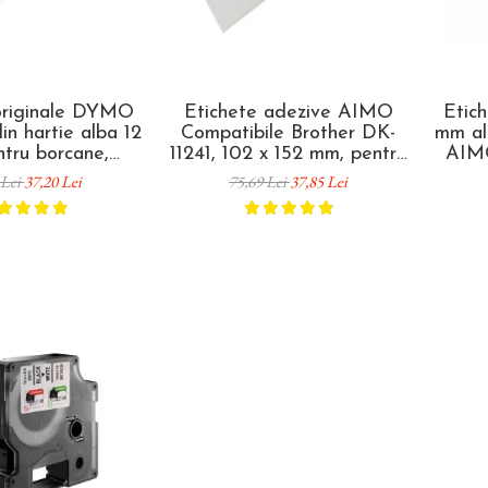
originale DYMO
Etichete adezive AIMO
Etic
in hartie alba 12
Compatibile Brother DK-
mm al
tru borcane,
11241, 102 x 152 mm, pentru
AIM
e si organizare
AWB, curierat și etichete
 Lei
37,20 Lei
75,69 Lei
37,85 Lei
a S0721510
transport