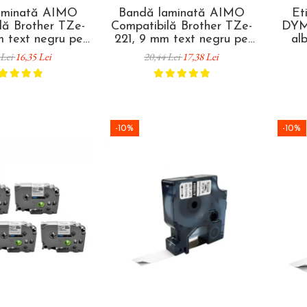
aminată AIMO
Bandă laminată AIMO
Et
lă Brother TZe-
Compatibilă Brother TZe-
DYM
m text negru pe
221, 9 mm text negru pe
al
ru identificare
alb, pentru organizare
organ
 Lei
16,35 Lei
20,44 Lei
17,38 Lei
inventariere și
birou, etichetare dosare și
re profesională
arhivare
-10%
-10%