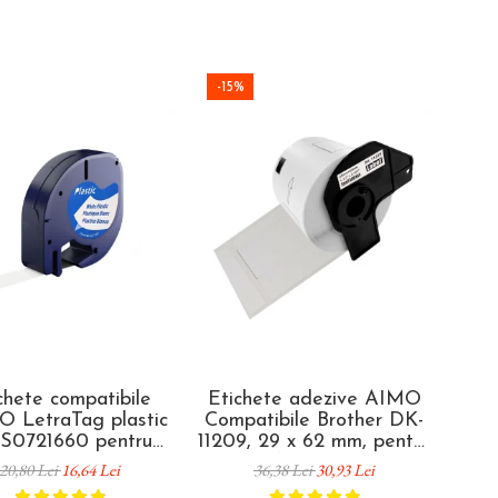
-15%
chete compatibile
Etichete adezive AIMO
Tu
 LetraTag plastic
Compatibile Brother DK-
com
 S0721660 pentru
11209, 29 x 62 mm, pentru
180
zare acasă, birou și
identificare produse,
20,80 Lei
16,64 Lei
36,38 Lei
30,93 Lei
școală
rafturi și organizare
et