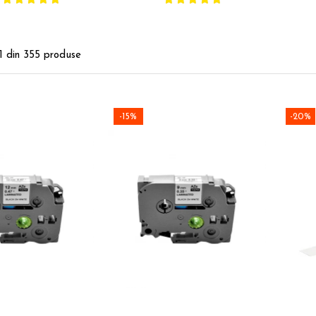
zare profesională
inventariere și organizare
profesională
1
din
355
produse
-15%
-20%