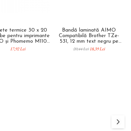
hete termice 30 x 20
Bandă laminată AIMO
be pentru imprimante
Compatibilă Brother TZe-
O și Phomemo M110
531, 12 mm text negru pe
M200 M220
albastru, pentru organizare
17,92 Lei
20,44 Lei
18,39 Lei
documente, identificare
bunuri și etichetare
profesională