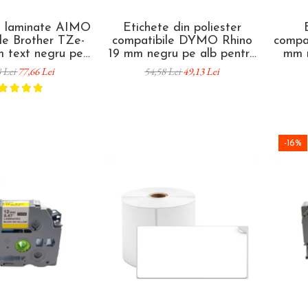
i laminate AIMO
Etichete din poliester
le Brother TZe-
compatibile DYMO Rhino
compa
m text negru pe
19 mm negru pe alb pentru
mm n
ru identificare
componente electrice,
tablo
8 Lei
77,66 Lei
54,58 Lei
49,13 Lei
inventariere și
tablouri electrice și
de 
re profesională
identificarea
echipamentelor 18484
-16%