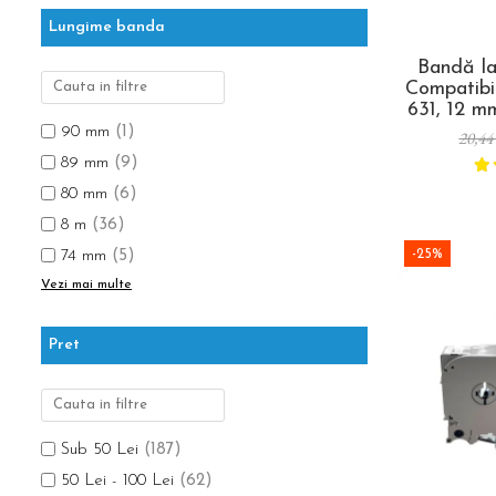
Lungime banda
Bandă l
Compatibi
631, 12 m
galben, p
90 mm
(1)
20,44
vizuală, id
89 mm
(9)
și marcaj
80 mm
(6)
8 m
(36)
-25%
74 mm
(5)
Vezi mai multe
Pret
Sub 50 Lei
(187)
50 Lei - 100 Lei
(62)