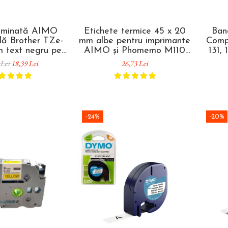
aminată AIMO
Etichete termice 45 x 20
Ban
lă Brother TZe-
mm albe pentru imprimante
Comp
m text negru pe
AIMO și Phomemo M110
131,
entru avertizare
M200 M220, 300 etichete
tr
 Lei
18,39 Lei
26,73 Lei
entificare rapidă
etic
e de atenționare
ident
-24%
-20%