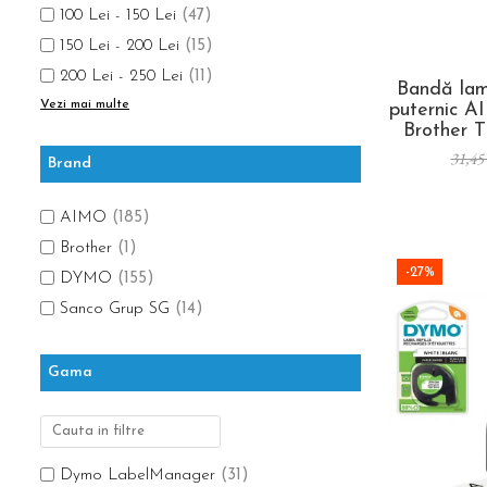
100 Lei - 150 Lei
(47)
150 Lei - 200 Lei
(15)
200 Lei - 250 Lei
(11)
Bandă lam
Vezi mai multe
puternic A
Brother 
text ne
31,45
Brand
pentru s
identifi
sigur
AIMO
(185)
Brother
(1)
-27%
DYMO
(155)
Sanco Grup SG
(14)
Gama
Dymo LabelManager
(31)