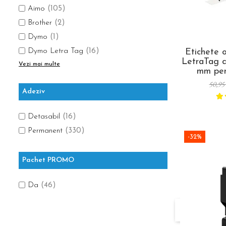
Aimo
(105)
Brother
(2)
Dymo
(1)
Etichete 
Dymo Letra Tag
(16)
LetraTag d
Vezi mai multe
mm pen
recipient
50,95
acas
Adeziv
Detasabil
(16)
Permanent
(330)
-32%
Pachet PROMO
Da
(46)