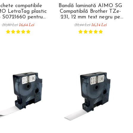
ichete compatibile
Bandă laminată AIMO SG
O LetraTag plastic
Compatibilă Brother TZe-
b S0721660 pentru
231, 12 mm text negru pe
izare acasă, birou și
alb, pentru identificare
20,80 Lei
16,64 Lei
20,44 Lei
16,14 Lei
școală
rafturi, inventariere și
organizare profesională