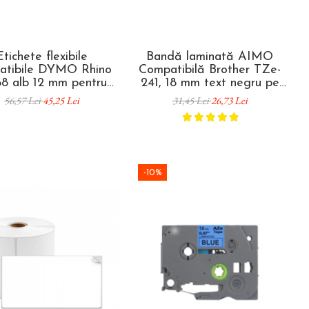
Etichete flexibile
Bandă laminată AIMO
atibile DYMO Rhino
Compatibilă Brother TZe-
88 alb 12 mm pentru
241, 18 mm text negru pe
ificarea cablurilor și
alb, pentru etichetare
56,57 Lei
45,25 Lei
31,45 Lei
26,73 Lei
 optice prin înfășurare
industrială, identificare
echipamente și depozitare
-10%