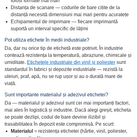
folosi formate mai mari
Distanța de scanare — codurile de bare citite de la
distanță necesită dimensiuni mai mari pentru acuratețe
Echipamentul de imprimare — fiecare imprimantă
suportă un interval specific de lățimi
Pot utiliza etichete în medii industriale?
Da, dar nu orice tip de etichetă este potrivit. În industrie
contează rezistența la temperatură, abraziune, chimicale și
umiditate.
Etichetele industriale din vinil și poliester
sunt
standardul în fabrici și depozite industriale — rezistă la
uleiuri, praf, apă, nu se rup ușor și au o durată mare de
viață.
Sunt importante materialul și adezivul etichetei?
Da — materialul și adezivul sunt cei mai importanți factori,
mai ales în logistică și industrie. Dacă alegi greșit, eticheta
se poate dezlipi, codul de bare devine ilizibil și
trasabilitatea în depozit este compromisă. Pe scurt:
Materialul
= rezistența etichetei (hârtie, vinil, poliester,