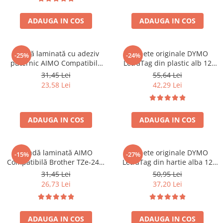
identificare echipamente și
echipamentelor, conductelor,
documente
mediilor corozive si
ADAUGA IN COS
infrastructurii critice 32500
ADAUGA IN COS
Bandă laminată cu adeziv
Etichete originale DYMO
-25%
-24%
puternic AIMO Compatibilă
LetraTag din plastic alb 12
Brother TZe-S621, 9 mm text
mm pentru organizare acasa,
31,45 Lei
55,64 Lei
negru pe galben, pentru
birou si scoala S0721660
23,58 Lei
42,29 Lei
suprafețe plane, identificare
rapidă și siguranță vizuală
ADAUGA IN COS
ADAUGA IN COS
Bandă laminată AIMO
Etichete originale DYMO
-15%
-27%
Compatibilă Brother TZe-241,
LetraTag din hartie alba 12
18 mm text negru pe alb,
mm pentru borcane,
31,45 Lei
50,95 Lei
pentru etichetare industrială,
recipiente si organizare acasa
26,73 Lei
37,20 Lei
identificare echipamente și
S0721510
depozitare
ADAUGA IN COS
ADAUGA IN COS