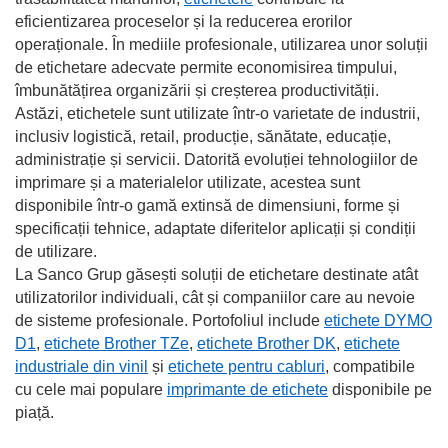
eficientizarea proceselor și la reducerea erorilor
operaționale. În mediile profesionale, utilizarea unor soluții
de etichetare adecvate permite economisirea timpului,
îmbunătățirea organizării și creșterea productivității.
Astăzi, etichetele sunt utilizate într-o varietate de industrii,
inclusiv logistică, retail, producție, sănătate, educație,
administrație și servicii. Datorită evoluției tehnologiilor de
imprimare și a materialelor utilizate, acestea sunt
disponibile într-o gamă extinsă de dimensiuni, forme și
specificații tehnice, adaptate diferitelor aplicații și condiții
de utilizare.
La Sanco Grup găsești soluții de etichetare destinate atât
utilizatorilor individuali, cât și companiilor care au nevoie
de sisteme profesionale. Portofoliul include
etichete DYMO
D1
,
etichete Brother TZe
,
etichete Brother DK
,
etichete
industriale din vinil
și
etichete pentru cabluri
, compatibile
cu cele mai populare
imprimante de etichete
disponibile pe
piață.