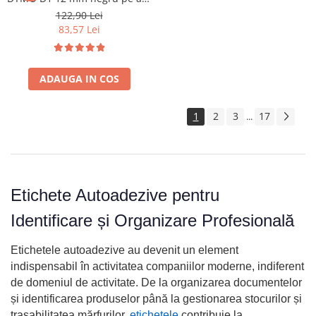
pentru documente,
122,90 Lei
bibliorafturi, rafturi si
83,57 Lei
organizare generala S0720530
ADAUGA IN COS
1
2
3
17
...
Etichete Autoadezive pentru
Identificare și Organizare Profesională
Etichetele autoadezive au devenit un element
indispensabil în activitatea companiilor moderne, indiferent
de domeniul de activitate. De la organizarea documentelor
și identificarea produselor până la gestionarea stocurilor și
trasabilitatea mărfurilor,
etichetele
contribuie la