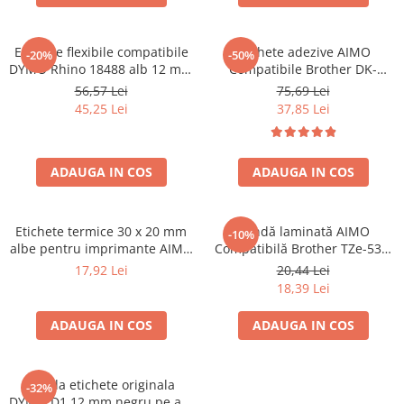
Etichete flexibile compatibile
Etichete adezive AIMO
-20%
-50%
DYMO Rhino 18488 alb 12 mm
Compatibile Brother DK-
pentru identificarea cablurilor
11241, 102 x 152 mm, pentru
56,57 Lei
75,69 Lei
și fibrei optice prin înfășurare
AWB, curierat și etichete
45,25 Lei
37,85 Lei
transport
ADAUGA IN COS
ADAUGA IN COS
Etichete termice 30 x 20 mm
Bandă laminată AIMO
-10%
albe pentru imprimante AIMO
Compatibilă Brother TZe-531,
și Phomemo M110 M200
12 mm text negru pe albastru,
17,92 Lei
20,44 Lei
M220
pentru organizare
18,39 Lei
documente, identificare
bunuri și etichetare
ADAUGA IN COS
ADAUGA IN COS
profesională
Banda etichete originala
-32%
DYMO D1 12 mm negru pe alb