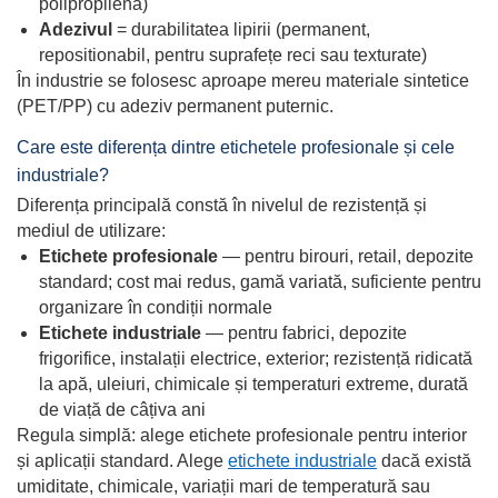
polipropilenă)
Adezivul
= durabilitatea lipirii (permanent,
repositionabil, pentru suprafețe reci sau texturate)
În industrie se folosesc aproape mereu materiale sintetice
(PET/PP) cu adeziv permanent puternic.
Care este diferența dintre etichetele profesionale și cele
industriale?
Diferența principală constă în nivelul de rezistență și
mediul de utilizare:
Etichete profesionale
— pentru birouri, retail, depozite
standard; cost mai redus, gamă variată, suficiente pentru
organizare în condiții normale
Etichete industriale
— pentru fabrici, depozite
frigorifice, instalații electrice, exterior; rezistență ridicată
la apă, uleiuri, chimicale și temperaturi extreme, durată
de viață de câțiva ani
Regula simplă: alege etichete profesionale pentru interior
și aplicații standard. Alege
etichete industriale
dacă există
umiditate, chimicale, variații mari de temperatură sau