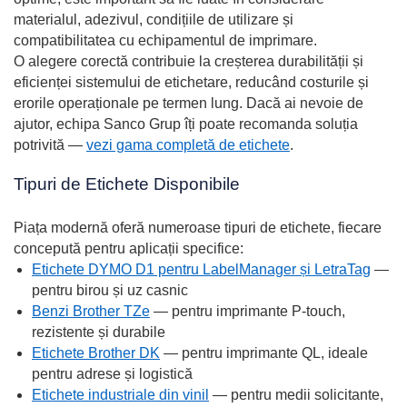
materialul, adezivul, condițiile de utilizare și
compatibilitatea cu echipamentul de imprimare.
O alegere corectă contribuie la creșterea durabilității și
eficienței sistemului de etichetare, reducând costurile și
erorile operaționale pe termen lung. Dacă ai nevoie de
ajutor, echipa Sanco Grup îți poate recomanda soluția
potrivită —
vezi gama completă de etichete
.
Tipuri de Etichete Disponibile
Piața modernă oferă numeroase tipuri de etichete, fiecare
concepută pentru aplicații specifice:
Etichete DYMO D1 pentru LabelManager și LetraTag
—
pentru birou și uz casnic
Benzi Brother TZe
— pentru imprimante P-touch,
rezistente și durabile
Etichete Brother DK
— pentru imprimante QL, ideale
pentru adrese și logistică
Etichete industriale din vinil
— pentru medii solicitante,