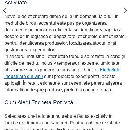
Activitate
Nevoile de etichetare diferă de la un domeniu la altul. În
mediul de birou, accentul este pus pe organizarea
documentelor, arhivarea eficientă și identificarea rapidă a
dosarelor. În logistică și depozitare, etichetele sunt utilizate
pentru identificarea produselor, localizarea stocurilor și
gestionarea expedierilor.
În sectorul industrial, etichetele trebuie să reziste la condiții
dificile de mediu, inclusiv temperaturi extreme, umiditate,
abraziune sau expunere la substanțe chimice.
Etichetele
industriale din vinil
sunt proiectate exact pentru aceste
aplicații. În retail, etichetele sunt esențiale pentru afișarea
informațiilor despre produse, prețuri și coduri de bare.
Cum Alegi Eticheta Potrivită
Selectarea unei etichete nu trebuie făcută exclusiv în
funcție de dimensiune sau preț. Pentru a obține rezultate
optime, este important să fie luate în considerare