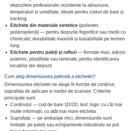
depozitele profesionale; rezistente la abraziune,
temperaturi și umiditate, ideale pentru coduri de bare și
tracking
Etichete din materiale sintetice
(poliester,
polipropilenă) — pentru depozite frigorifice sau medii cu
chimicale; durabilitate maximă și trasabilitate pe termen
lung
Etichete pentru paleți și rafturi
— formate mari, adeziv
puternic, plastifiate sau laminate, pentru identificarea
locațiilor din depozit
Cum aleg dimensiunea potrivită a etichetei?
Dimensiunea etichetei se alege în funcție de conținut,
suprafața de aplicare și modul de scanare. Criteriile
principale sunt:
Conținutul — cod de bare 1D/2D, text, logo: cu cât mai
multe informații, cu atât mai mare eticheta
Suprafața — pe ambalaje mici, dimensiunile sunt
limitate; pe paleți sau echipamente industriale se pot