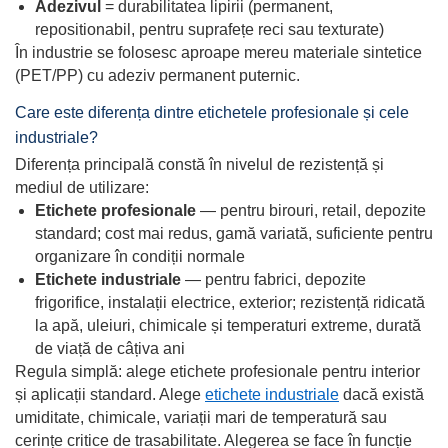
Adezivul
= durabilitatea lipirii (permanent,
repositionabil, pentru suprafețe reci sau texturate)
În industrie se folosesc aproape mereu materiale sintetice
(PET/PP) cu adeziv permanent puternic.
Care este diferența dintre etichetele profesionale și cele
industriale?
Diferența principală constă în nivelul de rezistență și
mediul de utilizare:
Etichete profesionale
— pentru birouri, retail, depozite
standard; cost mai redus, gamă variată, suficiente pentru
organizare în condiții normale
Etichete industriale
— pentru fabrici, depozite
frigorifice, instalații electrice, exterior; rezistență ridicată
la apă, uleiuri, chimicale și temperaturi extreme, durată
de viață de câțiva ani
Regula simplă: alege etichete profesionale pentru interior
și aplicații standard. Alege
etichete industriale
dacă există
umiditate, chimicale, variații mari de temperatură sau
cerințe critice de trasabilitate. Alegerea se face în funcție