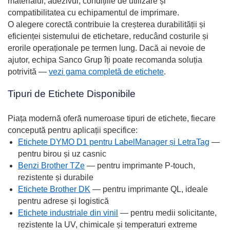
materialul, adezivul, condițiile de utilizare și
compatibilitatea cu echipamentul de imprimare.
O alegere corectă contribuie la creșterea durabilității și
eficienței sistemului de etichetare, reducând costurile și
erorile operaționale pe termen lung. Dacă ai nevoie de
ajutor, echipa Sanco Grup îți poate recomanda soluția
potrivită —
vezi gama completă de etichete
.
Tipuri de Etichete Disponibile
Piața modernă oferă numeroase tipuri de etichete, fiecare
concepută pentru aplicații specifice:
Etichete DYMO D1 pentru LabelManager și LetraTag
—
pentru birou și uz casnic
Benzi Brother TZe
— pentru imprimante P-touch,
rezistente și durabile
Etichete Brother DK
— pentru imprimante QL, ideale
pentru adrese și logistică
Etichete industriale din vinil
— pentru medii solicitante,
rezistente la UV, chimicale și temperaturi extreme