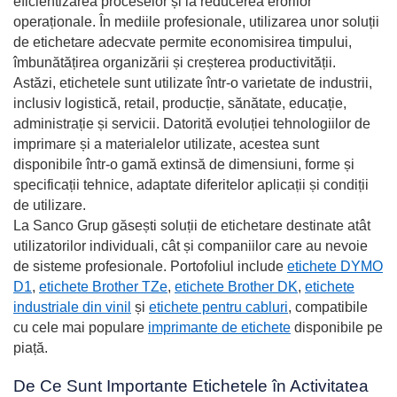
eficientizarea proceselor și la reducerea erorilor
operaționale. În mediile profesionale, utilizarea unor soluții
de etichetare adecvate permite economisirea timpului,
îmbunătățirea organizării și creșterea productivității.
Astăzi, etichetele sunt utilizate într-o varietate de industrii,
inclusiv logistică, retail, producție, sănătate, educație,
administrație și servicii. Datorită evoluției tehnologiilor de
imprimare și a materialelor utilizate, acestea sunt
disponibile într-o gamă extinsă de dimensiuni, forme și
specificații tehnice, adaptate diferitelor aplicații și condiții
de utilizare.
La Sanco Grup găsești soluții de etichetare destinate atât
utilizatorilor individuali, cât și companiilor care au nevoie
de sisteme profesionale. Portofoliul include
etichete DYMO
D1
,
etichete Brother TZe
,
etichete Brother DK
,
etichete
industriale din vinil
și
etichete pentru cabluri
, compatibile
cu cele mai populare
imprimante de etichete
disponibile pe
piață.
De Ce Sunt Importante Etichetele în Activitatea