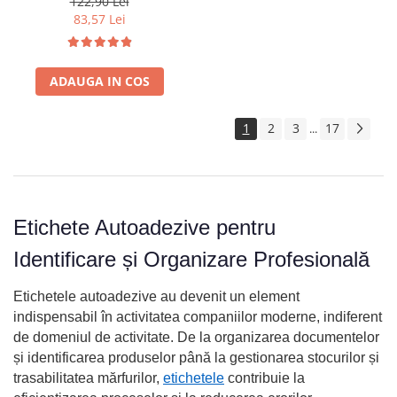
122,90 Lei
bibliorafturi, rafturi si
83,57 Lei
organizare generala S0720530
ADAUGA IN COS
1
2
3
17
...
Etichete Autoadezive pentru
Identificare și Organizare Profesională
Etichetele autoadezive au devenit un element
indispensabil în activitatea companiilor moderne, indiferent
de domeniul de activitate. De la organizarea documentelor
și identificarea produselor până la gestionarea stocurilor și
trasabilitatea mărfurilor,
etichetele
contribuie la