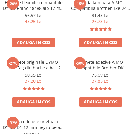
Etichete flexibile compatibile
Bandă laminată AIMO
-20%
-15%
DYMO Rhino 18488 alb 12 mm
Compatibilă Brother TZe-241,
pentru identificarea cablurilor
18 mm text negru pe alb,
56,57 Lei
31,45 Lei
și fibrei optice prin înfășurare
pentru etichetare industrială,
45,25 Lei
26,73 Lei
identificare echipamente și
depozitare
ADAUGA IN COS
ADAUGA IN COS
Etichete originale DYMO
Etichete adezive AIMO
-27%
-50%
LetraTag din hartie alba 12
Compatibile Brother DK-
mm pentru borcane,
11241, 102 x 152 mm, pentru
50,95 Lei
75,69 Lei
recipiente si organizare acasa
AWB, curierat și etichete
37,20 Lei
37,85 Lei
S0721510
transport
ADAUGA IN COS
ADAUGA IN COS
Banda etichete originala
-32%
DYMO D1 12 mm negru pe alb
pentru documente,