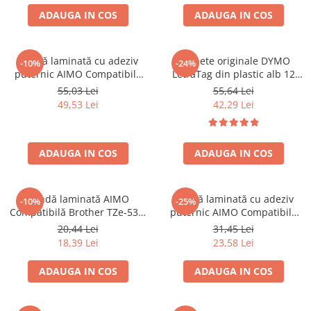
ADAUGA IN COS
ADAUGA IN COS
Bandă laminată cu adeziv
Etichete originale DYMO
-10%
-24%
puternic AIMO Compatibilă
LetraTag din plastic alb 12
Brother TZe-S651, 24 mm text
mm pentru organizare acasa,
55,03 Lei
55,64 Lei
negru pe galben, pentru
birou si scoala S0721660
49,53 Lei
42,29 Lei
suprafețe plane, semnalizare
industrială și identificare de
lungă durată
ADAUGA IN COS
ADAUGA IN COS
Bandă laminată AIMO
Bandă laminată cu adeziv
-10%
-25%
Compatibilă Brother TZe-531,
puternic AIMO Compatibilă
12 mm text negru pe albastru,
Brother TZe-S621, 9 mm text
20,44 Lei
31,45 Lei
pentru organizare
negru pe galben, pentru
18,39 Lei
23,58 Lei
documente, identificare
suprafețe plane, identificare
bunuri și etichetare
rapidă și siguranță vizuală
ADAUGA IN COS
ADAUGA IN COS
profesională