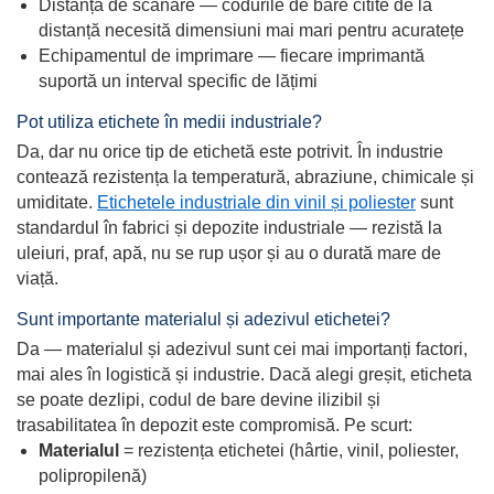
Distanța de scanare — codurile de bare citite de la
distanță necesită dimensiuni mai mari pentru acuratețe
Echipamentul de imprimare — fiecare imprimantă
suportă un interval specific de lățimi
Pot utiliza etichete în medii industriale?
Da, dar nu orice tip de etichetă este potrivit. În industrie
contează rezistența la temperatură, abraziune, chimicale și
umiditate.
Etichetele industriale din vinil și poliester
sunt
standardul în fabrici și depozite industriale — rezistă la
uleiuri, praf, apă, nu se rup ușor și au o durată mare de
viață.
Sunt importante materialul și adezivul etichetei?
Da — materialul și adezivul sunt cei mai importanți factori,
mai ales în logistică și industrie. Dacă alegi greșit, eticheta
se poate dezlipi, codul de bare devine ilizibil și
trasabilitatea în depozit este compromisă. Pe scurt:
Materialul
= rezistența etichetei (hârtie, vinil, poliester,
polipropilenă)