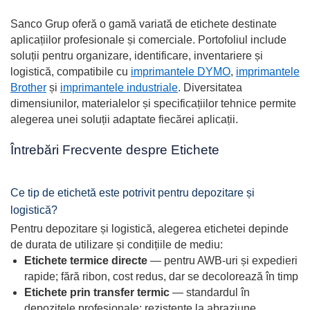
Sanco Grup oferă o gamă variată de etichete destinate
aplicațiilor profesionale și comerciale. Portofoliul include
soluții pentru organizare, identificare, inventariere și
logistică, compatibile cu
imprimantele DYMO
,
imprimantele
Brother
și
imprimantele industriale
. Diversitatea
dimensiunilor, materialelor și specificațiilor tehnice permite
alegerea unei soluții adaptate fiecărei aplicații.
Întrebări Frecvente despre Etichete
Ce tip de etichetă este potrivit pentru depozitare și
logistică?
Pentru depozitare și logistică, alegerea etichetei depinde
de durata de utilizare și condițiile de mediu:
Etichete termice directe
— pentru AWB-uri și expedieri
rapide; fără ribon, cost redus, dar se decolorează în timp
Etichete prin transfer termic
— standardul în
depozitele profesionale; rezistente la abraziune,