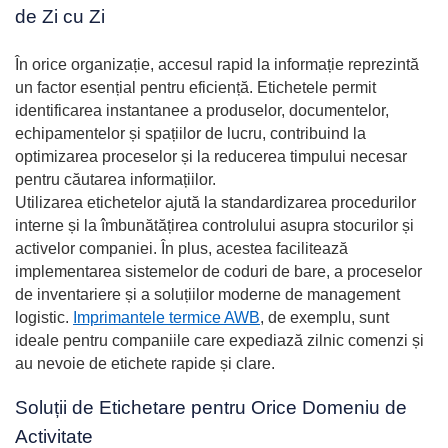
de Zi cu Zi
În orice organizație, accesul rapid la informație reprezintă
un factor esențial pentru eficiență. Etichetele permit
identificarea instantanee a produselor, documentelor,
echipamentelor și spațiilor de lucru, contribuind la
optimizarea proceselor și la reducerea timpului necesar
pentru căutarea informațiilor.
Utilizarea etichetelor ajută la standardizarea procedurilor
interne și la îmbunătățirea controlului asupra stocurilor și
activelor companiei. În plus, acestea facilitează
implementarea sistemelor de coduri de bare, a proceselor
de inventariere și a soluțiilor moderne de management
logistic.
Imprimantele termice AWB
, de exemplu, sunt
ideale pentru companiile care expediază zilnic comenzi și
au nevoie de etichete rapide și clare.
Soluții de Etichetare pentru Orice Domeniu de
Activitate