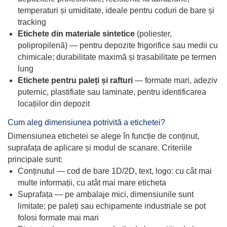
temperaturi și umiditate, ideale pentru coduri de bare și
tracking
Etichete din materiale sintetice
(poliester,
polipropilenă) — pentru depozite frigorifice sau medii cu
chimicale; durabilitate maximă și trasabilitate pe termen
lung
Etichete pentru paleți și rafturi
— formate mari, adeziv
puternic, plastifiate sau laminate, pentru identificarea
locațiilor din depozit
Cum aleg dimensiunea potrivită a etichetei?
Dimensiunea etichetei se alege în funcție de conținut,
suprafața de aplicare și modul de scanare. Criteriile
principale sunt:
Conținutul — cod de bare 1D/2D, text, logo: cu cât mai
multe informații, cu atât mai mare eticheta
Suprafața — pe ambalaje mici, dimensiunile sunt
limitate; pe paleți sau echipamente industriale se pot
folosi formate mai mari