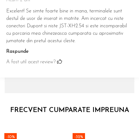
Acum 2 ani
Excelent! Se simte foarte bine in mana, terminalele sunt
destul de usor de inserat in matrite. Am incercat cu niste
conectori Dupont si niste JST-XH2.54 si este incomparabil
cu porcaria mea chinezeasca cumparata cu aproximativ
jumatate din pretul acestui cleste.
Raspunde
A fost util acest review?
FRECVENT CUMPARATE IMPREUNA
-10%
-32%