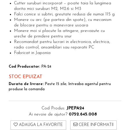
Scule pentru reparatii biciclete |
Preducele si Clesti pentru ocheti
Cutter suruburi incorporat – poate taia la lungimea
motociclete
finisare bannere
dorita mici suruburi M2, M2.6 si M3
Falci conice si subtiri, greutate redusa de numai 115 g
Scule si unelte VDE
Preducele Rapid
Manere cu arc (pe partea din spate), cu mecanism
Scule unelte lucru la inaltime
Capse, Pini si Cuie
de blocare pentru o manevrare usoara
Surubelnite
Manere moi si placute la atingere, prevazute cu
Capse Rapid
ureche de prindere pentru snur
Surubelnite pentru Mecanici
Cuie Rapid
Recomandat pentru lucrari in electronica, electrica,
Surubelnite testare tensiune (Engineer)
radio control, ansamblari sau reparatii PC
Ciocane de capsat pentru fixat folie
Fabricat in Japonia
Surubelnite VDE KNIPEX
anticondens
Surubelnite Inox
Cod Producator:
PA-24
Surubelnite Electricieni
Surubelnite VDE Wera
STOC EPUIZAT
Biti Surubelnita
Durata de livrare:
Peste 15 zile; Intreaba agentul pentru
produse la comanda
Extractoare suruburi uzate si
accesorii
Dalti electricieni si punctatoare
Cod Produs:
JPEPA24
Reinnsteig
Ai nevoie de ajutor?
0752.645.008
ADAUGA LA FAVORITE
CERE INFORMATII