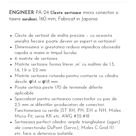
Etichete haine Aimo Phomemo
Truse de chei WERA
Batoane silicon pentru decoratiuni
Etichete Aimo Phomemo M110 |
Truse de scule combinate pentru
Batoane silicon cu sclipici
PA-24
micro conectori si
ENGINEER
Cleste sertizare
M200 | M220
electrieni
taiere
, 160 mm, Fabricat in Japonia
Batoane silicon Rapid Fun to Fix
suruburi
Extractor conectori Engineer
Etichete Aimo rotunde
Batoane silicon PVC/ Cabluri
Geanta | Rucsac pentru scule
Etichete bijuterii Aimo Phomemo
Batoane silicon pluta
Cleste de sertizat de inalta precizie – cu aceasta
Dymo
unealta fiecare poate deveni un expert in sertizare!
Batoane silicon piele intoarsa
Instrumente recuperatoare
Dimensiunea si greutatea redusa impiedica oboseala
magnetice
Duze pentru pistoale de lipit
rapida a mainii in timpul lucrului
6 matrite de sertizare
Pompe aspirator fludor si accesorii
Clesti pentru nituri si popnituri
Matrite sertizare forma literei „m” cu inaltimi de 1.3,
Scule
Nituri etansare Rapid
1.6, 1.9 si 2.2 mm
Matrite sertizare rotunda pentru contacte cu cilindru
Nituri High performance Rapid
Scule de mana electricieni
deschi: φ1.4 si φ1.8 mm
Nituri automotive Rapid colorate
Scule de mana KNIPEX
Poate sertiza peste 170 de terminale diferite
Piulite nit Rapid
aplicabile
Scule multifunctionale si accesorii
Specializat pentru sertizarea conectorilor cu pas de
Capsatoare pneumatice
Scule pentru aviatie
2,5 mm ai diferitilor producatori de conectori
Scule pentru constructii navale si
Pistoale pneumatice batut cuie in
Functioneaza cu seriile JST XH, PH, EH si NH, Molex
intretinere nave
Micro-Fit, seria KK etc. AWG #32-#18
banda
Sertizeaza perfect cilindric aripile triunghiulare (uguri)
Scule pentru instalari panouri
Pistoale pneumatice duale batut
ale conectorului DuPont (Servo), Molex C-Grid III
fotovoltaice
capse sau cuie in banda
etc. fara a deteriora izolatiile.