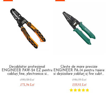
Decablator profesional
Cleste de mare precizie
ENGINEER PAW-24 EZ pentru
ENGINEER PA-14 pentru taiere
cabluri fine, electronica si
si dezizolare cabluri si fire subtiri
cablaje de precizie
pline sau litate Fabricat in
190,38 Lei
196,35 Lei
Japonia
171,34 Lei
133,51 Lei