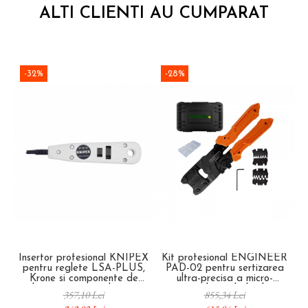
ALTI CLIENTI AU CUMPARAT
-32%
-28%
Insertor profesional KNIPEX
Kit profesional ENGINEER
pentru reglete LSA-PLUS,
PAD-02 pentru sertizarea
Krone si componente de
ultra-precisa a micro-
telecomunicatii similare, 175
conectorilor, include cleste
357,10 Lei
855,34 Lei
mm, fabricat in Germania 97
PAD-13 si accesorii Fabricat in