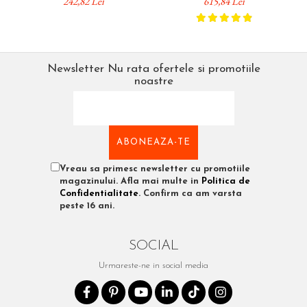
242,82 Lei
615,84 Lei
40 10
Japonia
fa
Newsletter
Nu rata ofertele si promotiile
noastre
Vreau sa primesc newsletter cu promotiile
magazinului. Afla mai multe in
Politica de
Confidentialitate
. Confirm ca am varsta
peste 16 ani.
SOCIAL
Urmareste-ne in social media