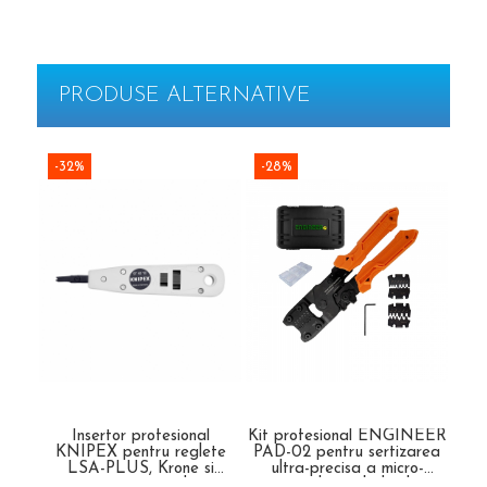
PRODUSE ALTERNATIVE
-32%
-28%
-3
Insertor profesional
Kit profesional ENGINEER
Cl
KNIPEX pentru reglete
PAD-02 pentru sertizarea
pe
LSA-PLUS, Krone si
ultra-precisa a micro-
ret
componente de
conectorilor, include cleste