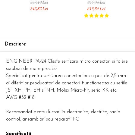
357,10 Lei
855,34 Lei
telecomunicatii similare, 175
PAD-13 si accesorii Fabricat
mu
242,82 Lei
615,84 Lei
mm, fabricat in Germania
in Japonia
fab
97 40 10
Descriere
ENGINEER PA-24 Cleste sertizare micro conectori si taiere
suruburi de mare precizie!
Specializat pentru sertizarea conectorilor cu pas de 2,5 mm
ai diferitilor producatori de conectori Functioneaza cu seriile
JST XH, PH, EH si NH, Molex Micro-Fit, seria KK etc.
AWG #32-#18
Recomandat pentru lucrari in electronica, electrica, radio
control, ansamblari sau reparatii PC
Specificatii