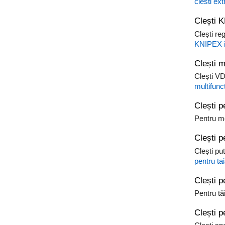
clesti ex
Clești K
Clești re
KNIPEX in
Clești m
Clești VD
multifunct
Clești p
Pentru mo
Clești pe
Clești pu
pentru tai
Clești p
Pentru tă
Clești p