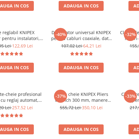
mm, fabricat in Germania 87
AUGA IN COS
ADAUGA IN COS
AD
01 400
e reglabil KNIPEX
Decablator universal KNIPEX
Cleste d
-40%
-32%
r pentru instalatori,
pentru cabluri coaxiale, date
fierari
ism autoblocant,
si telefonie, 125 mm, fabricat
torsio
95 Lei
122,69 Lei
107,02 Lei
64,21 Lei
155,
 manere rosii, 250
in Germania 16 60 06 SB
armaturi
icat in Germania 87
250 mm, 
01 250
AUGA IN COS
ADAUGA IN COS
AD
te-cheie profesional
Cleste cheie KNIPEX Pliers
Cleste r
-37%
-33%
cu reglaj automat,
Wrench 300 mm, manere
pen
u mecanica fina,
plastic, pentru instalatii
autoblo
20 Lei
257,52 Lei
555,72 Lei
350,10 Lei
217,
i sanitare si service,
sanitare, industrie si
prof
coperite cu plastic
mentenanta, fabricat in
multic
confort si protectia
Germania 86 03 300
fabrica
AUGA IN COS
ADAUGA IN COS
AD
180 mm, fabricat in
German