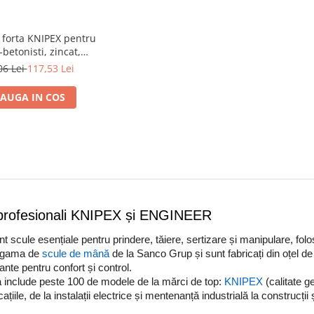
 forta KNIPEX pentru
i-betonisti, zincat,
egare si torsionare
06 Lei
117,53 Lei
tru armaturi, latime
mm, 250 mm, fabricat
AUGA IN COS
rmania 99 14 250
 profesionali KNIPEX și ENGINEER
nt scule esențiale pentru prindere, tăiere, sertizare și manipulare, folos
n gama de
scule de mână
de la Sanco Grup și sunt fabricați din oțel 
ante pentru confort și control.
 include peste 100 de modele de la mărci de top:
KNIPEX
(calitate 
cațiile, de la instalații electrice și mentenanță industrială la construcții 