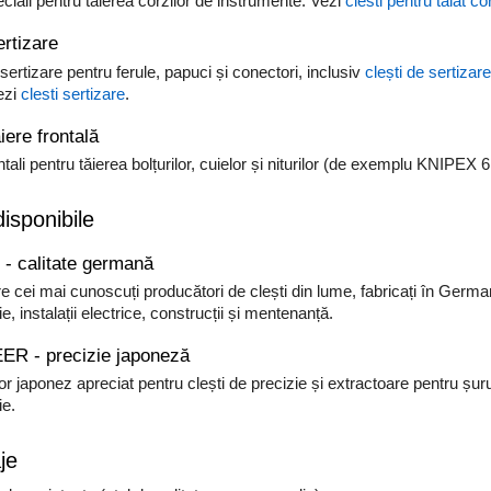
eciali pentru tăierea corzilor de instrumente. Vezi
clesti pentru taiat c
ertizare
 sertizare pentru ferule, papuci și conectori, inclusiv
clești de sertizar
ezi
clesti sertizare
.
ăiere frontală
ontali pentru tăierea bolțurilor, cuielor și niturilor (de exemplu KNIPEX
isponibile
- calitate germană
re cei mai cunoscuți producători de clești din lume, fabricați în Germani
ie, instalații electrice, construcții și mentenanță.
R - precizie japoneză
r japonez apreciat pentru clești de precizie și extractoare pentru șurubur
ie.
je