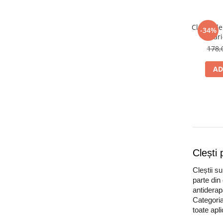
Cleste de
-34%
fierar
pentru l
178,
sarma pen
falci 25 
AD
in Ge
Clești
Cleștii su
parte di
antiderap
Categoria
toate apli