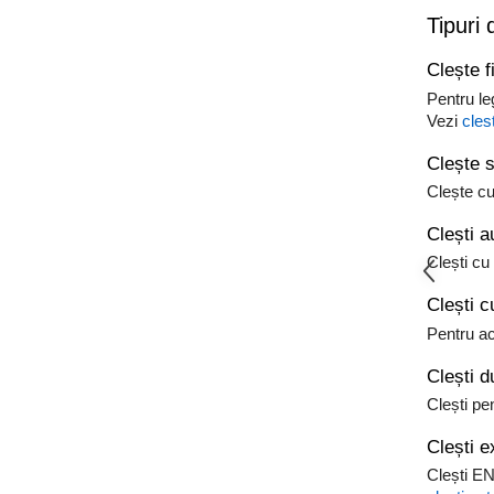
Tipuri 
Clește f
Pentru le
Vezi
cles
Clește s
Clește cu
Clești a
Clești cu
Clești c
Pentru ac
Clești d
Clești pe
Clești e
Clești EN