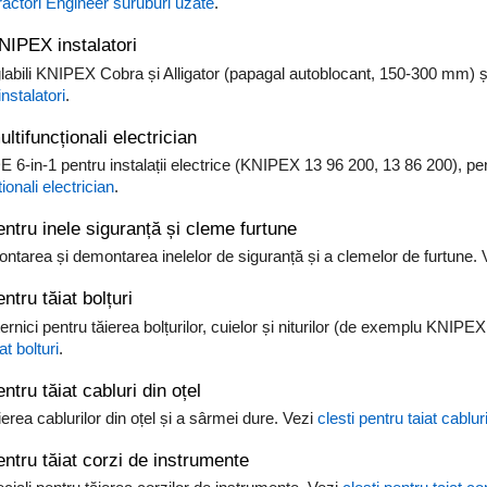
tractori Engineer suruburi uzate
.
NIPEX instalatori
glabili KNIPEX Cobra și Alligator (papagal autoblocant, 150-300 mm) ș
stalatori
.
ultifuncționali electrician
E 6-in-1 pentru instalații electrice (KNIPEX 13 96 200, 13 86 200), pent
ionali electrician
.
entru inele siguranță și cleme furtune
ntarea și demontarea inelelor de siguranță și a clemelor de furtune.
ntru tăiat bolțuri
ternici pentru tăierea bolțurilor, cuielor și niturilor (de exemplu KNI
at bolturi
.
entru tăiat cabluri din oțel
ierea cablurilor din oțel și a sârmei dure. Vezi
clesti pentru taiat cabluri
entru tăiat corzi de instrumente