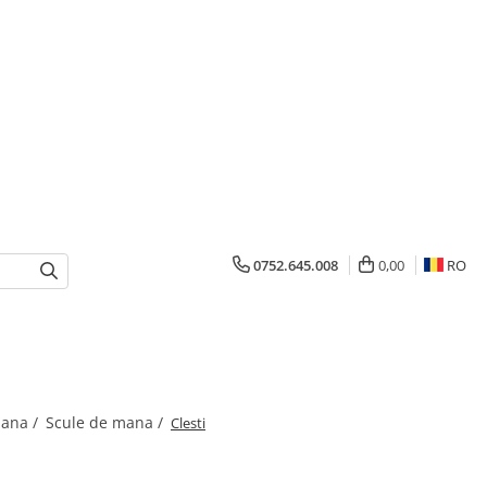
0752.645.008
0,00
RO
mana /
Scule de mana /
Clesti