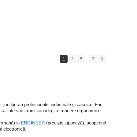
1
2
3
7
...
iți în lucrări profesionale, industriale și casnice. Fac
de calitate sau crom-vanadiu, cu mânere ergonomice
germană) și
ENGINEER
(precizie japoneză), acoperind
și electronică.