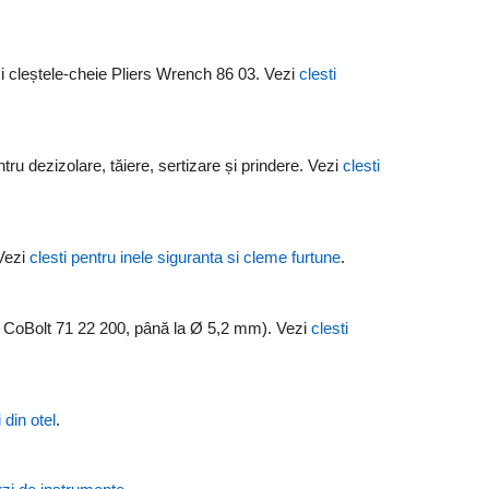
i cleștele-cheie Pliers Wrench 86 03. Vezi
clesti
ru dezizolare, tăiere, sertizare și prindere. Vezi
clesti
 Vezi
clesti pentru inele siguranta si cleme furtune
.
PEX CoBolt 71 22 200, până la Ø 5,2 mm). Vezi
clesti
 din otel
.