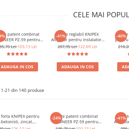
CELE MAI POPU
este patent combinat
Cleste reglabil KNIPEX
Cleste
4%
-41%
-40%
GINEER PZ-59 pentru
Alligator pentru instalatori,
pentru 
tragerea suruburilor
mecanism autoblocant,
zincat,
35,70 Lei
103,13 Lei
207,95 Lei
122,69 Lei
210,2
eriorate si gripate 200
mansoane manere rosii,
torsion
 Fabricat in Japonia
250 mm, fabricat in
armatur
Germania 87 01 250
mm, 300
ADAUGA IN COS
ADAUGA IN COS
AD
Germ
1-
21
din
140
produse
 forta KNIPEX pentru
Cleste patent combinat
Clest
-24%
-41%
i-betonisti, zincat,
ENGINEER PZ-59 pentru
Alligato
egare si torsionare
extragerea suruburilor
mecan
20 Lei
126,12 Lei
135,70 Lei
103,13 Lei
288,