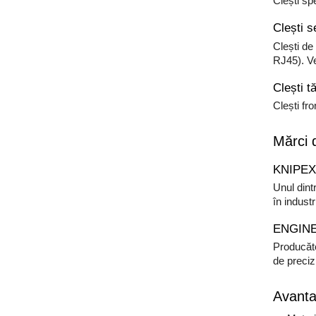
Clești sp
Clești s
Clești de
RJ45). V
Clești t
Clești fr
Mărci d
KNIPEX 
Unul dint
în industr
ENGINEE
Producăto
de preciz
Avanta