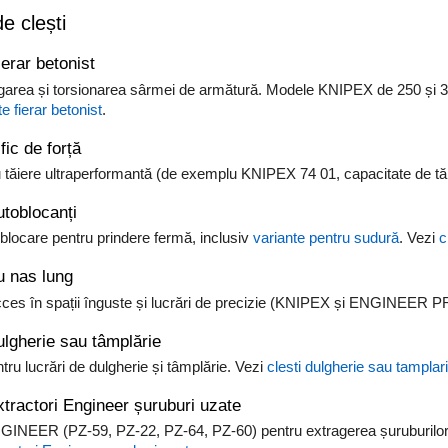
de clești
ierar betonist
garea și torsionarea sârmei de armătură. Modele KNIPEX de 250 și 30
te fierar betonist
.
fic de forță
 tăiere ultraperformantă (de exemplu KNIPEX 74 01, capacitate de t
utoblocanți
 blocare pentru prindere fermă, inclusiv
variante pentru sudură
. Vezi
c
u nas lung
ces în spații înguste și lucrări de precizie (KNIPEX și ENGINEER P
ulgherie sau tâmplărie
ntru lucrări de dulgherie și tâmplărie. Vezi
clesti dulgherie sau tamplar
xtractori Engineer șuruburi uzate
GINEER (PZ-59, PZ-22, PZ-64, PZ-60) pentru extragerea șuruburilor 