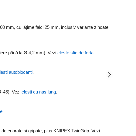
0 mm, cu lățime falci 25 mm, inclusiv variante zincate.
ăiere până la Ø 4,2 mm). Vezi
cleste sfic de forta
.
lesti autoblocanti
.
R-46). Vezi
clesti cu nas lung
.
ie
.
deteriorate și gripate, plus KNIPEX TwinGrip. Vezi