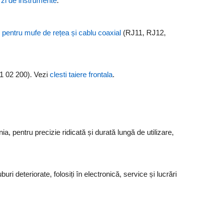
orzi de instrumente
.
e pentru mufe de rețea și cablu coaxial
(RJ11, RJ12,
 61 02 200). Vezi
clesti taiere frontala
.
a, pentru precizie ridicată și durată lungă de utilizare,
i deteriorate, folosiți în electronică, service și lucrări